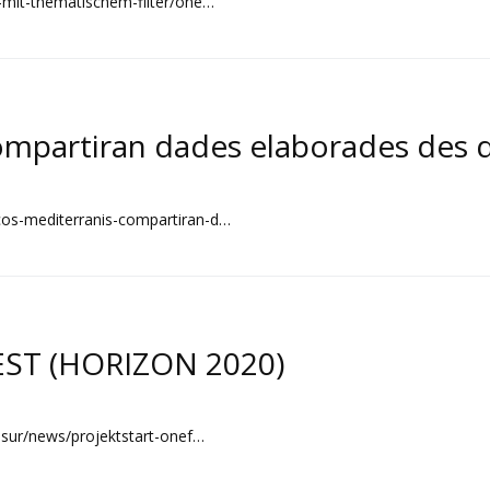
e-mit-thematischem-filter/one…
ompartiran dades elaborades des 
cos-mediterranis-compartiran-d…
ST (HORIZON 2020)
essur/news/projektstart-onef…