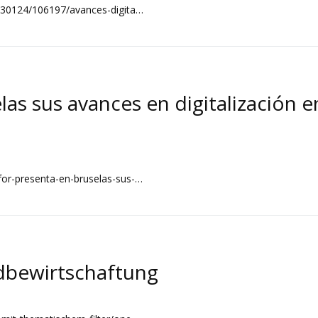
/230124/106197/avances-digita…
as sus avances en digitalización e
for-presenta-en-bruselas-sus-…
dbewirtschaftung