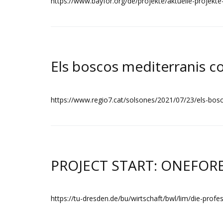
https://www.bayfor.org/de/projekte/aktuelle-projekt
Els boscos mediterranis c
https://www.regio7.cat/solsones/2021/07/23/els-bos
PROJECT START: ONEFORE
https://tu-dresden.de/bu/wirtschaft/bwl/lim/die-prof